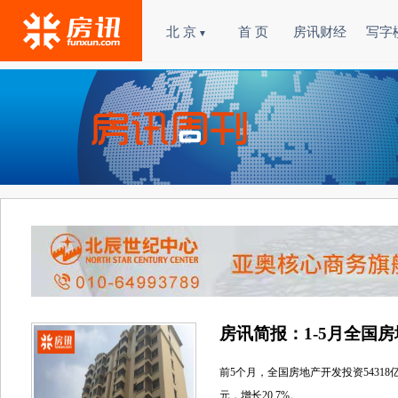
北 京
首 页
房讯财经
写字
▼
房讯简报：1-5月全国房
前5个月，全国房地产开发投资54318亿元
元，增长20.7%。