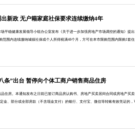
出新政 无户籍家庭社保要求连续缴纳4年
产市场平稳健康发展领导小组办公室发布《关于进一步加强房地产市场调控的通知》提
购范围内连续缴纳城镇社保或个人所得税满48个月，方可在本市限购范围内限购1套住
八条”出台 暂停向个体工商户销售商品住房
品住房。本通知发布之日前已签订商品房认购书、房地产买卖居间合同或房地产买卖合同
的购房定金、部分或全部房款（不含现金支付）的银行、支付宝、微信等转账有效凭证的