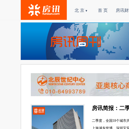
北 京
首 页
房讯财
▼
房讯简报：二季
二季度，全国18个城市
上海浦东世博、深圳宝