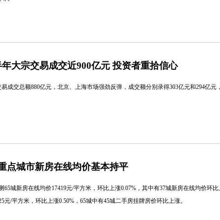
年大宗交易成交近900亿元 投资者重拾信心
交易成交总额880亿元，北京、上海市场强劲反弹，成交额分别录得303亿元和294亿元，
月重点城市新房在线均价基本持平
监测65城新房在线均价17419元/平方米，环比上涨0.07%，其中有37城新房在线均价环
25元/平方米，环比上涨0.50%，65城中有45城二手房挂牌房价环比上涨。