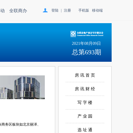
活动
全联商办
登陆
|
注册
手机版
移动端
2021年08月09日
总第693期
房 讯 首 页
房 讯 财 经
写 字 楼
产 业 园
新兴商务区板块如北京丽泽、
选 址 通