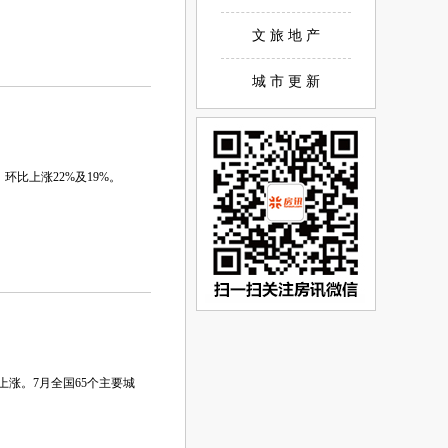
文 旅 地 产
城 市 更 新
环比上涨22%及19%。
比上涨。7月全国65个主要城